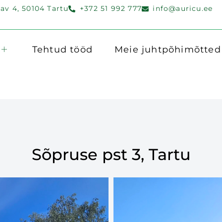
v 4, 50104 Tartu
+372 51 992 777
info@auricu.ee
Tehtud tööd
Meie juhtpõhimõtted
Sõpruse pst 3, Tartu