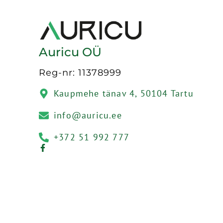
Auricu OÜ
Reg-nr: 11378999
Kaupmehe tänav 4, 50104 Tartu
info@auricu.ee
+372 51 992 777