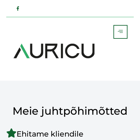
Meie juhtpõhimõtted
Ehitame kliendile