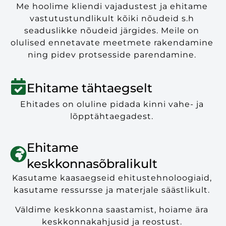
Me hoolime kliendi vajadustest ja ehitame
vastutustundlikult kõiki nõudeid s.h
seaduslikke nõudeid järgides. Meile on
olulised ennetavate meetmete rakendamine
ning pidev protsesside parendamine.
Ehitame tähtaegselt
Ehitades on oluline pidada kinni vahe- ja
lõpptähtaegadest.
Ehitame
keskkonnasõbralikult
Kasutame kaasaegseid ehitustehnoloogiaid,
kasutame ressursse ja materjale säästlikult.
Väldime keskkonna saastamist, hoiame ära
keskkonnakahjusid ja reostust.