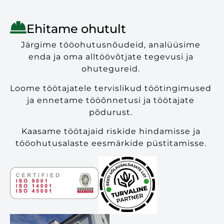
Ehitame ohutult
Järgime tööohutusnõudeid, analüüsime
enda ja oma alltöövõtjate tegevusi ja
ohutegureid.
Loome töötajatele tervislikud töötingimused
ja ennetame tööõnnetusi ja töötajate
põdurust.
Kaasame töötajaid riskide hindamisse ja
tööohutusalaste eesmärkide püstitamisse.