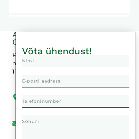
Auricu
OÜ
Võta ühendust!
Reg-
nr:
11378999
Kaupmehe
tänav 4,
50104
Tartu
info@auricu.ee
+372