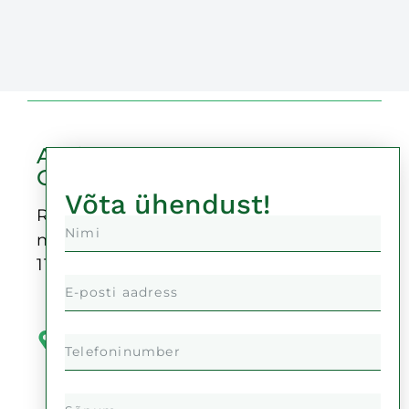
Auricu
OÜ
Võta ühendust!
Reg-
nr:
11378999
Kaupmehe
tänav 4,
50104
Tartu