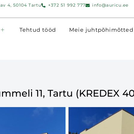
v 4, 50104 Tartu
+372 51 992 777
info@auricu.ee
Tehtud tööd
Meie juhtpõhimõtted
mmeli 11, Tartu (KREDEX 4