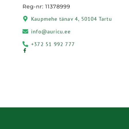
Reg-nr: 11378999
Kaupmehe tänav 4, 50104 Tartu
info@auricu.ee
+372 51 992 777