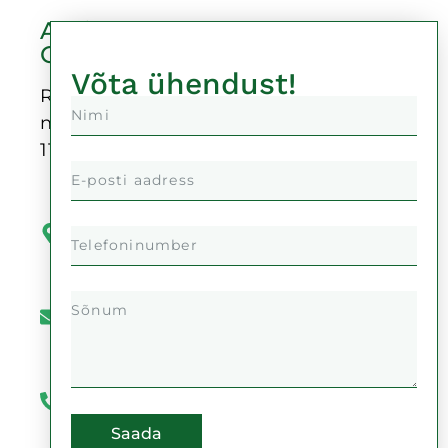
Auricu
OÜ
Võta ühendust!
Reg-
nr:
11378999
Kaupmehe
tänav 4,
50104
Tartu
info@auricu.ee
+372
51
992
Saada
777