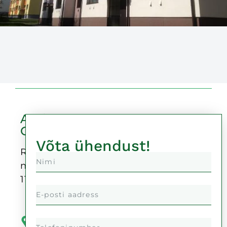
Auricu
OÜ
Võta ühendust!
Reg-
nr:
11378999
Kaupmehe
tänav 4,