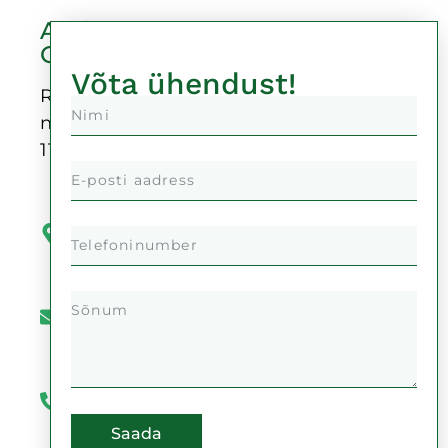
Auricu
OÜ
Võta ühendust!
Reg-
nr:
11378999
Kaupmehe
tänav 4,
50104
Tartu
info@auricu.ee
+372
51
992
Saada
777