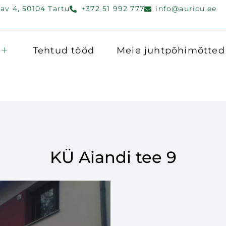
v 4, 50104 Tartu
+372 51 992 777
info@auricu.ee
Tehtud tööd
Meie juhtpõhimõtted
KÜ Aiandi tee 9