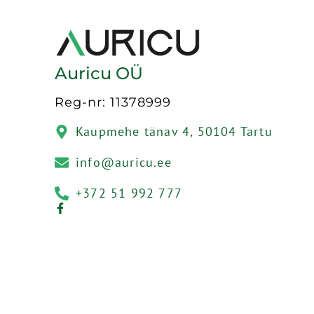
Auricu OÜ
Reg-nr: 11378999
Kaupmehe tänav 4, 50104 Tartu
info@auricu.ee
+372 51 992 777