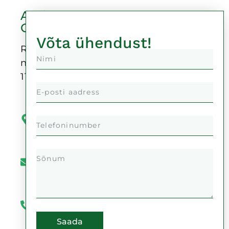
Auricu
OÜ
Võta ühendust!
Reg-
nr:
11378999
Kaupmehe
tänav 4,
50104
Tartu
info@auricu.ee
+372
51
992
Saada
777